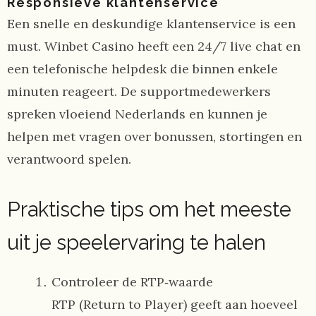
Responsieve klantenservice
Een snelle en deskundige klantenservice is een
must. Winbet Casino heeft een 24/7 live chat en
een telefonische helpdesk die binnen enkele
minuten reageert. De supportmedewerkers
spreken vloeiend Nederlands en kunnen je
helpen met vragen over bonussen, stortingen en
verantwoord spelen.
Praktische tips om het meeste
uit je speelervaring te halen
Controleer de RTP‑waarde
RTP (Return to Player) geeft aan hoeveel