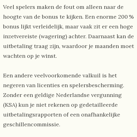
Veel spelers maken de fout om alleen naar de
hoogte van de bonus te kijken. Een enorme 200 %
bonus lijkt verleidelijk, maar vaak zit er een hoge
inzetvereiste (wagering) achter. Daarnaast kan de
uitbetaling traag zijn, waardoor je maanden moet
wachten op je winst.
Een andere veelvoorkomende valkuil is het
negeren van licenties en spelersbescherming.
Zonder een geldige Nederlandse vergunning
(KSA) kun je niet rekenen op gedetailleerde
uitbetalingsrapporten of een onafhankelijke
geschillencommissie.