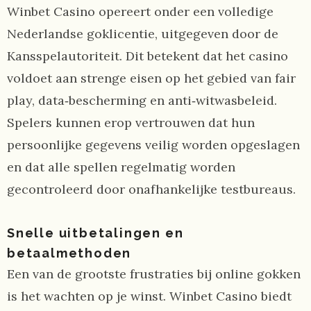
Winbet Casino opereert onder een volledige
Nederlandse goklicentie, uitgegeven door de
Kansspelautoriteit. Dit betekent dat het casino
voldoet aan strenge eisen op het gebied van fair
play, data‑bescherming en anti‑witwasbeleid.
Spelers kunnen erop vertrouwen dat hun
persoonlijke gegevens veilig worden opgeslagen
en dat alle spellen regelmatig worden
gecontroleerd door onafhankelijke testbureaus.
Snelle uitbetalingen en
betaalmethoden
Een van de grootste frustraties bij online gokken
is het wachten op je winst. Winbet Casino biedt