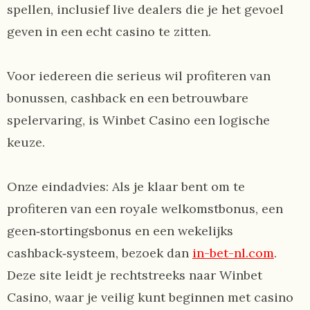
spellen, inclusief live dealers die je het gevoel
geven in een echt casino te zitten.
Voor iedereen die serieus wil profiteren van
bonussen, cashback en een betrouwbare
spelervaring, is Winbet Casino een logische
keuze.
Onze eindadvies: Als je klaar bent om te
profiteren van een royale welkomstbonus, een
geen‑stortingsbonus en een wekelijks
cashback‑systeem, bezoek dan
in-bet-nl.com
.
Deze site leidt je rechtstreeks naar Winbet
Casino, waar je veilig kunt beginnen met casino