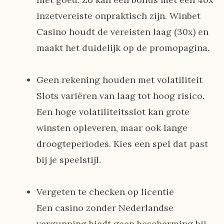
inzetvereiste onpraktisch zijn. Winbet
Casino houdt de vereisten laag (30x) en
maakt het duidelijk op de promopagina.
Geen rekening houden met volatiliteit
Slots variëren van laag tot hoog risico.
Een hoge volatiliteitsslot kan grote
winsten opleveren, maar ook lange
droogteperiodes. Kies een spel dat past
bij je speelstijl.
Vergeten te checken op licentie
Een casino zonder Nederlandse
vergunning biedt geen bescherming bij