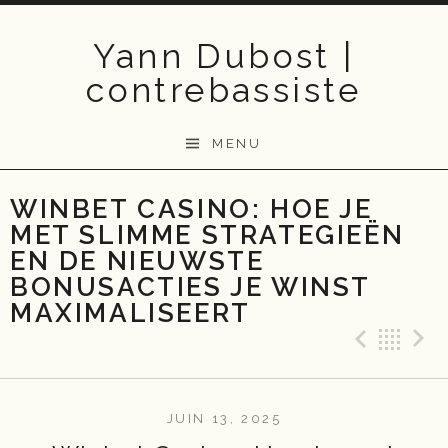
Skip
to
Yann Dubost |
content
contrebassiste
MENU
WINBET CASINO: HOE JE
MET SLIMME STRATEGIEËN
EN DE NIEUWSTE
BONUSACTIES JE WINST
MAXIMALISEERT
Previ
Ba
JUIN 13, 2025