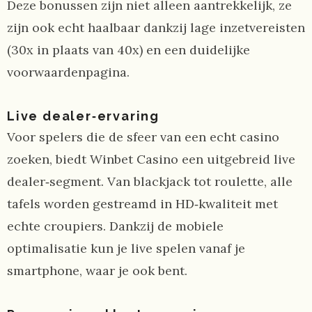
Deze bonussen zijn niet alleen aantrekkelijk, ze
zijn ook echt haalbaar dankzij lage inzetvereisten
(30x in plaats van 40x) en een duidelijke
voorwaardenpagina.
Live dealer‑ervaring
Voor spelers die de sfeer van een echt casino
zoeken, biedt Winbet Casino een uitgebreid live
dealer‑segment. Van blackjack tot roulette, alle
tafels worden gestreamd in HD‑kwaliteit met
echte croupiers. Dankzij de mobiele
optimalisatie kun je live spelen vanaf je
smartphone, waar je ook bent.