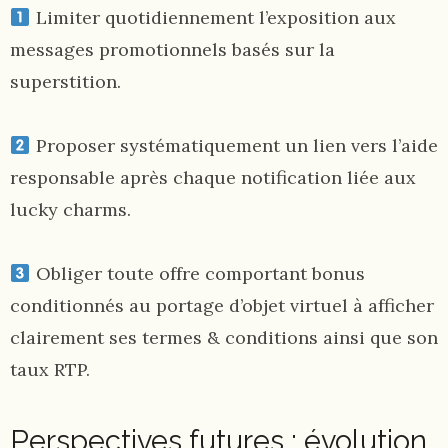
Limiter quotidiennement l’exposition aux
messages promotionnels basés sur la
superstition.
Proposer systématiquement un lien vers l’aide
responsable après chaque notification liée aux
lucky charms.
Obliger toute offre comportant bonus
conditionnés au portage d’objet virtuel à afficher
clairement ses termes & conditions ainsi que son
taux RTP.
Perspectives futures : évolution