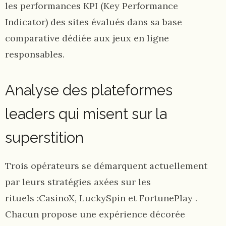
les performances KPI (Key Performance
Indicator) des sites évalués dans sa base
comparative dédiée aux jeux en ligne
responsables.
Analyse des plateformes
leaders qui misent sur la
superstition
Trois opérateurs se démarquent actuellement
par leurs stratégies axées sur les
rituels :CasinoX, LuckySpin et FortunePlay .
Chacun propose une expérience décorée