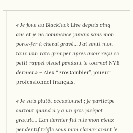
« Je joue au BlackJack Live depuis cinq
ans et je ne commence jamais sans mon
porte‑fer à cheval gravé… J’ai senti mon
taux win‑rate grimper après avoir reçu ce
petit rappel visuel pendant le tournoi NYE
dernier.»
– Alex “ProGambler”, joueur
professionnel français.
« Je suis plutôt occasionnel ; je participe
surtout quand il y a un gros jackpot
gratuit… L’an dernier j’ai mis mon vieux
pendentif trèfle sous mon clavier avant le