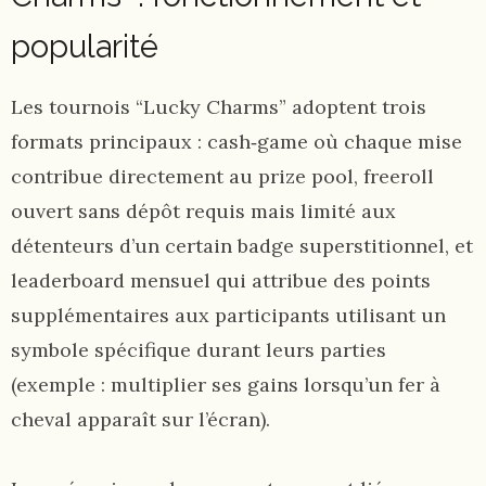
popularité
Les tournois “Lucky Charms” adoptent trois
formats principaux : cash‑game où chaque mise
contribue directement au prize pool, freeroll
ouvert sans dépôt requis mais limité aux
détenteurs d’un certain badge superstitionnel, et
leaderboard mensuel qui attribue des points
supplémentaires aux participants utilisant un
symbole spécifique durant leurs parties
(exemple : multiplier ses gains lorsqu’un fer à
cheval apparaît sur l’écran).