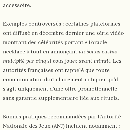
accessoire.
Exemples controversés : certaines plateformes
ont diffusé en décembre dernier une série vidéo
montrant des célébrités portant « l’oracle
necklace » tout en annonçant
un bonus casino
multiplié par cinq si vous jouez avant minuit
. Les
autorités françaises ont rappelé que toute
communication doit clairement indiquer qu’il
s’agit uniquement d’une offre promotionnelle
sans garantie supplémentaire liée aux rituels.
Bonnes pratiques recommandées par l’Autorité
Nationale des Jeux (ANJ) incluent notamment :