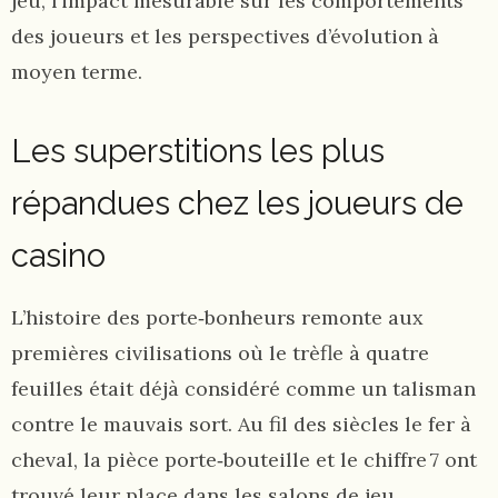
jeu, l’impact mesurable sur les comportements
des joueurs et les perspectives d’évolution à
moyen terme.
Les superstitions les plus
répandues chez les joueurs de
casino
L’histoire des porte‑bonheurs remonte aux
premières civilisations où le trèfle à quatre
feuilles était déjà considéré comme un talisman
contre le mauvais sort. Au fil des siècles le fer à
cheval, la pièce porte‑bouteille et le chiffre 7 ont
trouvé leur place dans les salons de jeu