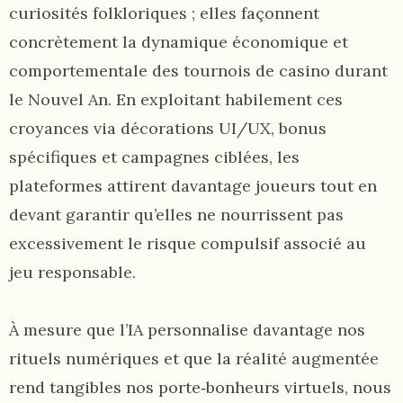
curiosités folkloriques ; elles façonnent
concrètement la dynamique économique et
comportementale des tournois de casino durant
le Nouvel An. En exploitant habilement ces
croyances via décorations UI/UX, bonus
spécifiques et campagnes ciblées, les
plateformes attirent davantage joueurs tout en
devant garantir qu’elles ne nourrissent pas
excessivement le risque compulsif associé au
jeu responsable.
À mesure que l’IA personnalise davantage nos
rituels numériques et que la réalité augmentée
rend tangibles nos porte‑bonheurs virtuels, nous