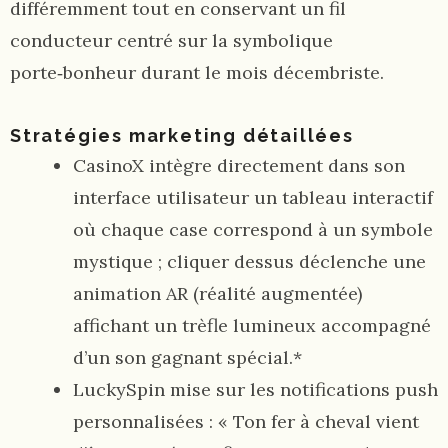
différemment tout en conservant un fil
conducteur centré sur la symbolique
porte‑bonheur durant le mois décembriste.
Stratégies marketing détaillées
CasinoX intègre directement dans son
interface utilisateur un tableau interactif
où chaque case correspond à un symbole
mystique ; cliquer dessus déclenche une
animation AR (réalité augmentée)
affichant un trèfle lumineux accompagné
d’un son gagnant spécial.*
LuckySpin mise sur les notifications push
personnalisées : « Ton fer à cheval vient