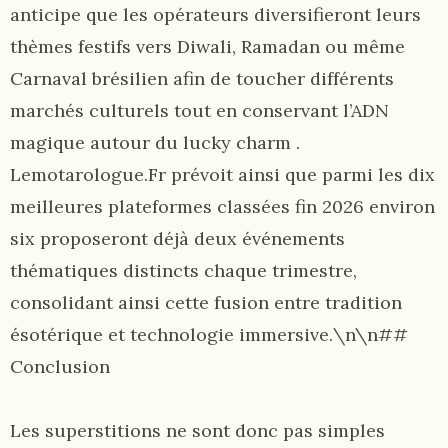
anticipe que les opérateurs diversifieront leurs
thèmes festifs vers Diwali, Ramadan ou même
Carnaval brésilien afin de toucher différents
marchés culturels tout en conservant l’ADN
magique autour du lucky charm .
Lemotarologue.Fr prévoit ainsi que parmi les dix
meilleures plateformes classées fin 2026 environ
six proposeront déjà deux événements
thématiques distincts chaque trimestre,
consolidant ainsi cette fusion entre tradition
ésotérique et technologie immersive.\n\n##
Conclusion
Les superstitions ne sont donc pas simples