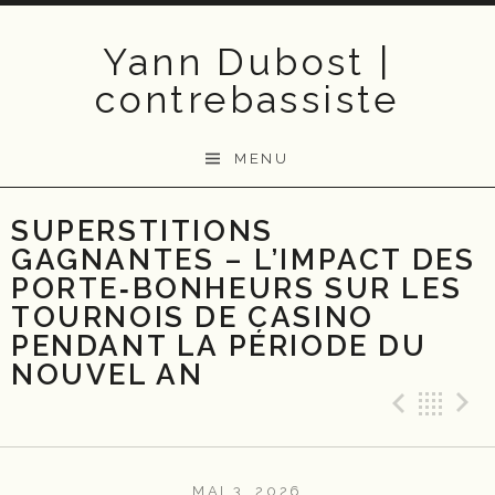
Skip
to
Yann Dubost |
content
contrebassiste
MENU
SUPERSTITIONS
GAGNANTES – L’IMPACT DES
PORTE‑BONHEURS SUR LES
TOURNOIS DE CASINO
PENDANT LA PÉRIODE DU
NOUVEL AN
Previ
Ba
MAI 3, 2026