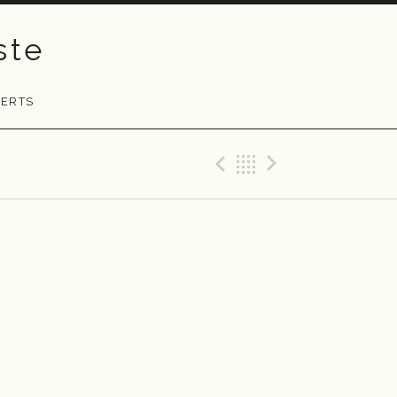
ste
ERTS
Previous Gig
Back
Next Gig