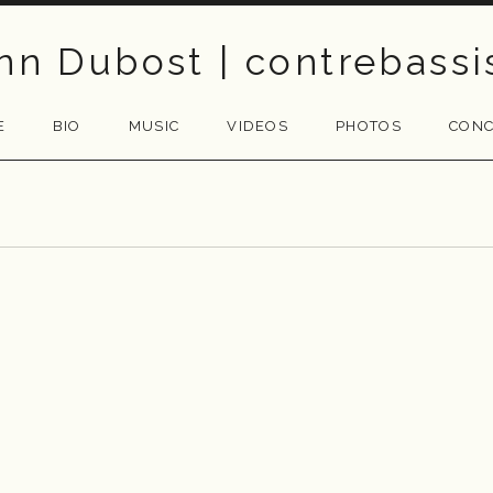
nn Dubost | contrebassi
E
BIO
MUSIC
VIDEOS
PHOTOS
CONC