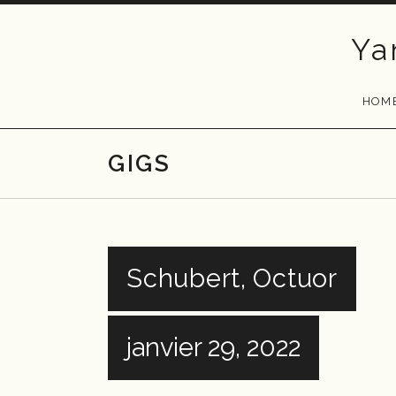
Skip
to
Ya
content
HOM
GIGS
Schubert, Octuor
janvier 29, 2022