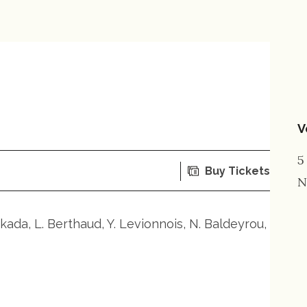
V
5
Buy Tickets
N
kada, L. Berthaud, Y. Levionnois, N. Baldeyrou,