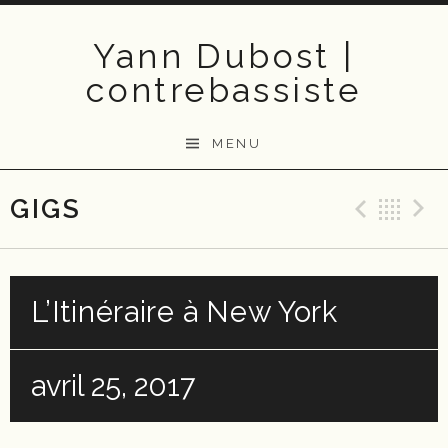
Skip
to
Yann Dubost |
content
contrebassiste
MENU
GIGS
Previ
Ba
L’Itinéraire à New York
avril 25, 2017