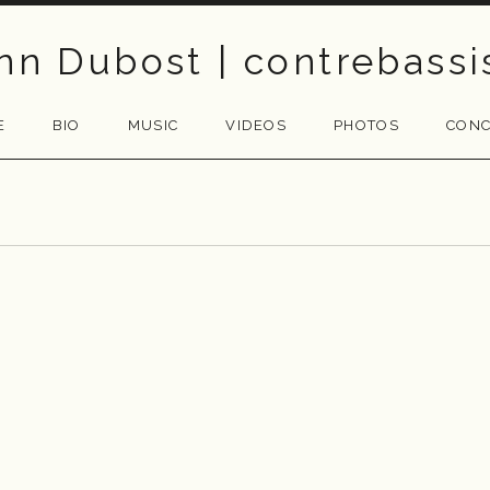
nn Dubost | contrebassi
E
BIO
MUSIC
VIDEOS
PHOTOS
CONC