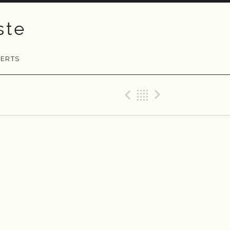
ste
ERTS
Previous Gig
Back
Next Gig