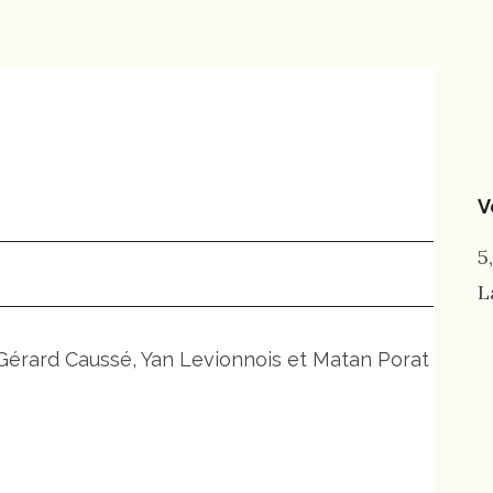
V
5
L
 Gérard Caussé, Yan Levionnois et Matan Porat