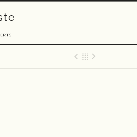
ste
ERTS
Previous Gig
Back
Next Gig