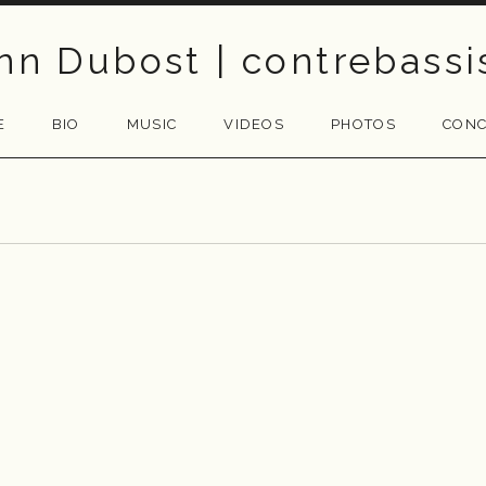
nn Dubost | contrebassi
E
BIO
MUSIC
VIDEOS
PHOTOS
CONC