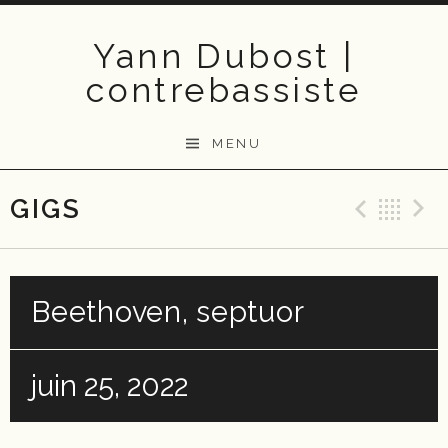
Skip
to
Yann Dubost |
content
contrebassiste
MENU
GIGS
Previ
Ba
Beethoven, septuor
juin 25, 2022