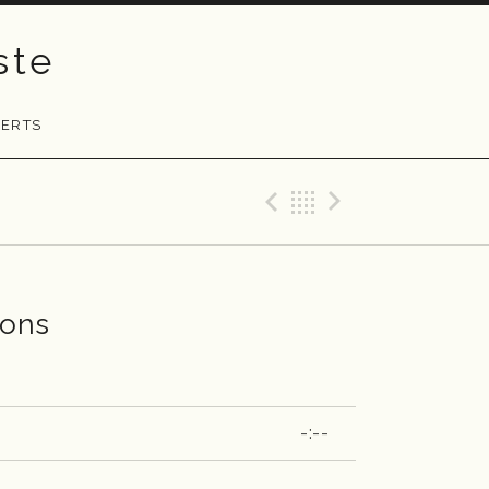
ste
ERTS
Previous Reco
Back
Next Rec
sons
-:--