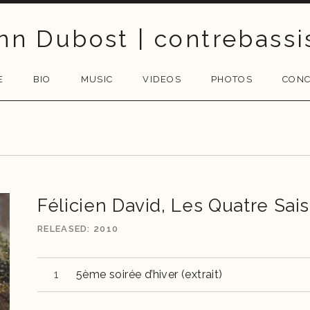
nn Dubost | contrebassi
E
BIO
MUSIC
VIDEOS
PHOTOS
CONC
Félicien David, Les Quatre Sai
RELEASED
2010
Lecteur audio
5ème soirée d’hiver (extrait)